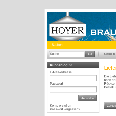
Suchen
Go
Startseite
Kundenlogin!
Lief
E-Mail-Adresse
Die Lief
nach dem
Rücksend
Passwort
Bestellu
Anmelden
Konto erstellen
Zurück
Passwort vergessen?