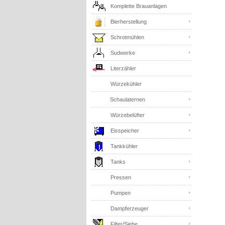
Komplette Brauanlagen
Bierherstellung
Schrotmühlen
Sudwerke
Literzähler
Würzekühler
Schaulaternen
Würzebelüfter
Eisspeicher
Tankkühler
Tanks
Pressen
Pumpen
Dampferzeuger
Filter/Siebe