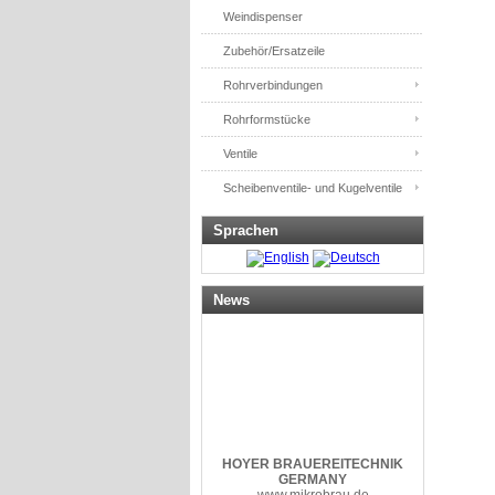
Weindispenser
Zubehör/Ersatzeile
Rohrverbindungen
Rohrformstücke
Ventile
Scheibenventile- und Kugelventile
Sprachen
News
HOYER
BRAUEREITECHNIK
GERMANY
www.mikrobrau.de