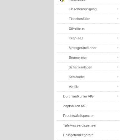
Flaschenreinigung
Flaschenfüller
Etikettierer
Keg/Fass
Messgeräte/Labor
Brennereien
Schankanlagen
Schläuche
Ventile
Durchlaufkühler AfG
Zapfsäulen AfG
Fruchtsaftdispenser
Tafelwasserdispenser
Heißgetränkegeräte