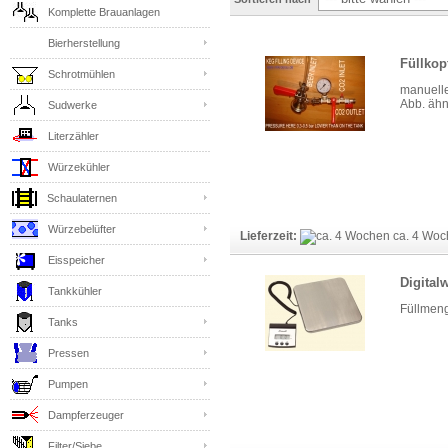
Komplette Brauanlagen
Bierherstellung
Füllkop
Schrotmühlen
manuelle
Abb. ähn
Sudwerke
Literzähler
Würzekühler
Schaulaternen
Würzebelüfter
Lieferzeit:
ca. 4 Wo
Eisspeicher
Digital
Tankkühler
Füllmeng
Tanks
Pressen
Pumpen
Dampferzeuger
Filter/Siebe