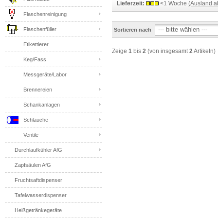
Lieferzeit:
<1 Woche
(Ausland 
Flaschenreinigung
Flaschenfüller
Sortieren nach
Etikettierer
Zeige
1
bis
2
(von insgesamt
2
Artikeln)
Keg/Fass
Messgeräte/Labor
Brennereien
Schankanlagen
Schläuche
Ventile
Durchlaufkühler AfG
Zapfsäulen AfG
Fruchtsaftdispenser
Tafelwasserdispenser
Heißgetränkegeräte