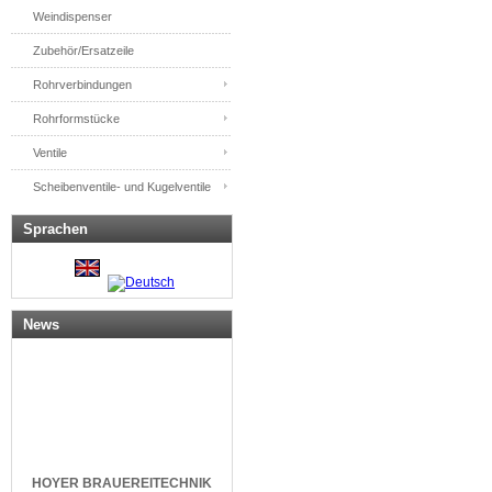
Weindispenser
Zubehör/Ersatzeile
Rohrverbindungen
Rohrformstücke
Ventile
Scheibenventile- und Kugelventile
Sprachen
News
HOYER
BRAUEREITECHNIK
GERMANY