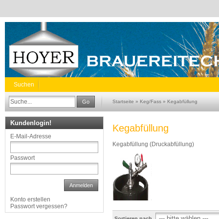
Suchen
Go
Startseite
»
Keg/Fass
»
Kegabfüllung
Kundenlogin!
Kegabfüllung
E-Mail-Adresse
Kegabfüllung (Druckabfüllung)
Passwort
Anmelden
Konto erstellen
Passwort vergessen?
Sortieren nach