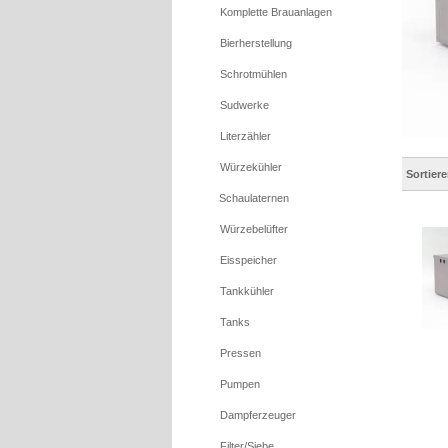
Komplette Brauanlagen
Bierherstellung
Schrotmühlen
Sudwerke
Literzähler
Würzekühler
Sortier
Schaulaternen
Würzebelüfter
Eisspeicher
Tankkühler
Tanks
Pressen
Pumpen
Dampferzeuger
Filter/Siebe