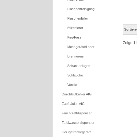
Flaschenreinigung
Flaschenfüller
Etikettierer
Sortier
Keg/Fass
Zeige
1
Messgeräte/Labor
Brennereien
Schankanlagen
Schläuche
Ventile
Durchlaufkühler AfG
Zapfsäulen AfG
Fruchtsaftdispenser
Tafelwasserdispenser
Heißgetränkegeräte