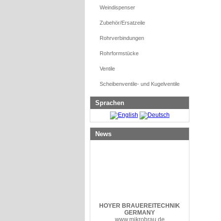
Weindispenser
Zubehör/Ersatzeile
Rohrverbindungen
Rohrformstücke
Ventile
Scheibenventile- und Kugelventile
Sprachen
News
HOYER
BRAUEREITECHNIK
GERMANY
www.mikrobrau.de