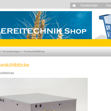
Kundenlogin
Ku
»
Schankanlagen
»
Trockenkühlblöcke
kenkühlblöcke
kühlblöcke