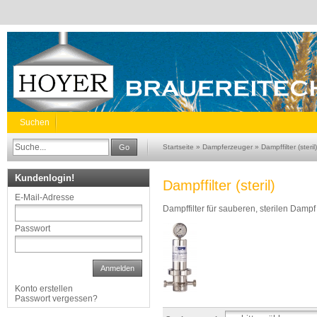
Suchen
Go
Startseite
»
Dampferzeuger
»
Dampffilter (steril)
Kundenlogin!
Dampffilter (steril)
E-Mail-Adresse
Dampffilter für sauberen, sterilen Damp
Passwort
Anmelden
Konto erstellen
Passwort vergessen?