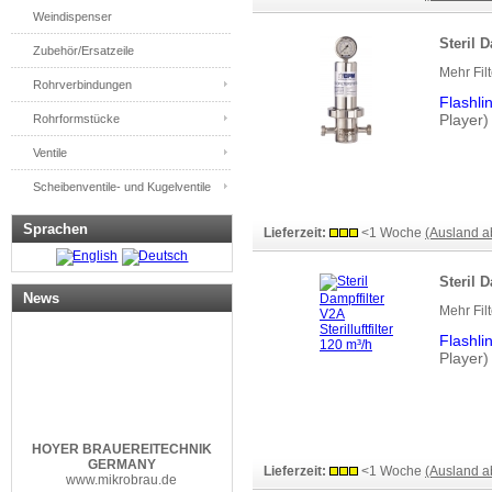
Weindispenser
Steril D
Zubehör/Ersatzeile
Mehr Fil
Rohrverbindungen
Flashli
Player)
Rohrformstücke
Ventile
Scheibenventile- und Kugelventile
Sprachen
Lieferzeit:
<1 Woche
(Ausland 
Steril D
News
Mehr Fil
Flashli
Player)
HOYER
BRAUEREITECHNIK
GERMANY
Lieferzeit:
<1 Woche
(Ausland 
www.mikrobrau.de