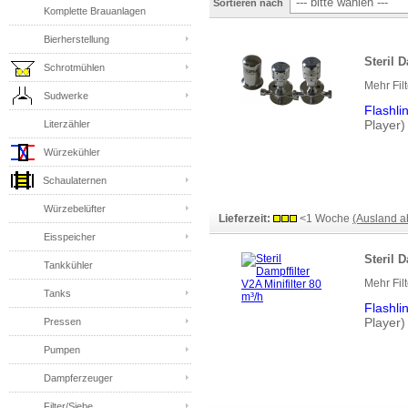
Sortieren nach
Komplette Brauanlagen
Bierherstellung
Steril D
Schrotmühlen
Mehr Fil
Sudwerke
Flashli
Player)
Literzähler
Würzekühler
Schaulaternen
Würzebelüfter
Lieferzeit:
<1 Woche
(Ausland 
Eisspeicher
Steril D
Tankkühler
Mehr Fil
Tanks
Flashli
Player)
Pressen
Pumpen
Dampferzeuger
Filter/Siebe