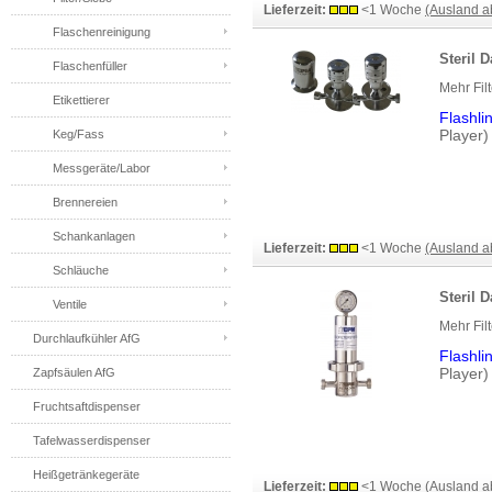
Lieferzeit:
<1 Woche
(Ausland 
Flaschenreinigung
Steril D
Flaschenfüller
Mehr Fil
Etikettierer
Flashli
Player)
Keg/Fass
Messgeräte/Labor
Brennereien
Schankanlagen
Lieferzeit:
<1 Woche
(Ausland 
Schläuche
Steril D
Ventile
Mehr Fil
Durchlaufkühler AfG
Flashli
Player)
Zapfsäulen AfG
Fruchtsaftdispenser
Tafelwasserdispenser
Heißgetränkegeräte
Lieferzeit:
<1 Woche
(Ausland 