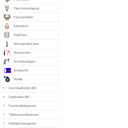
Flaschenreinigung
Flaschenfüller
Etikettierer
Keg/Fass
Messgeräte/Labor
Brennereien
Schankanlagen
Schläuche
Ventile
Durchlaufkühler AfG
Zapfsäulen AfG
Fruchtsaftdispenser
Tafelwasserdispenser
Heißgetränkegeräte