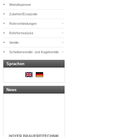
Weindispenser
Zubehör/Ersatzeile
Rohrverbindungen
Rohrformstücke
Ventile
Scheibenventile- und Kugelventile
Sprachen
News
HOYER
BRAUEREITECHNIK