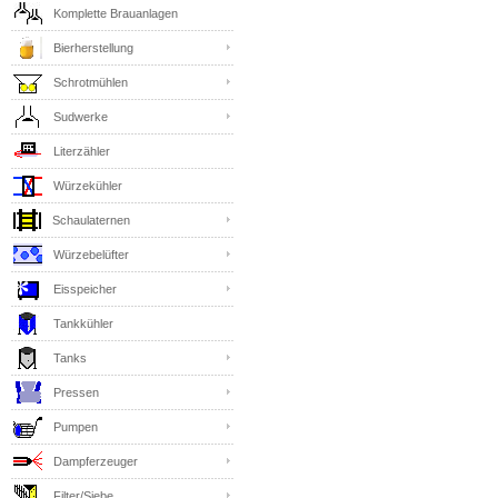
Komplette Brauanlagen
Bierherstellung
Schrotmühlen
Sudwerke
Literzähler
Würzekühler
Schaulaternen
Würzebelüfter
Eisspeicher
Tankkühler
Tanks
Pressen
Pumpen
Dampferzeuger
Filter/Siebe