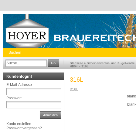
Suchen
Go
Startseite
»
Scheibenventile- und Kugelventile
HB04
»
316L
Kundenlogin!
316L
E-Mail-Adresse
316L
blan
Passwort
blan
Anmelden
Konto erstellen
Passwort vergessen?