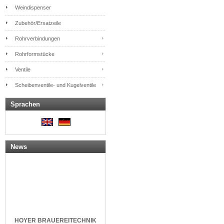
Weindispenser
Zubehör/Ersatzeile
Rohrverbindungen
Rohrformstücke
Ventile
Scheibenventile- und Kugelventile
Sprachen
News
HOYER
BRAUEREITECHNIK