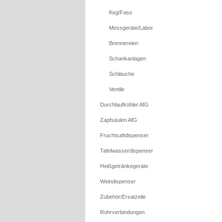
Keg/Fass
Messgeräte/Labor
Brennereien
Schankanlagen
Schläuche
Ventile
Durchlaufkühler AfG
Zapfsäulen AfG
Fruchtsaftdispenser
Tafelwasserdispenser
Heißgetränkegeräte
Weindispenser
Zubehör/Ersatzeile
Rohrverbindungen