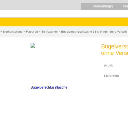
Kundenlogin
Ku
»
Bierherstellung
»
Flaschen
»
Bierflaschen
»
Bügelverschlussflasche 33 cl braun, ohne Verschl.
Bügelversc
ohne Versc
Art.Nr.:
Lieferzeit: