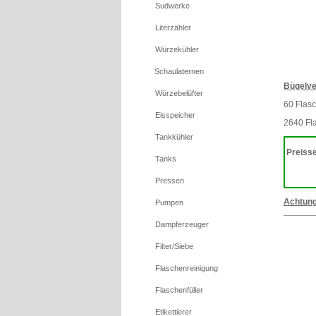
Sudwerke
Literzähler
Würzekühler
Schaulaternen
Bügelve
Würzebelüfter
60 Flasc
Eisspeicher
2640 Fla
Tankkühler
Preisse
Tanks
Pressen
Achtung
Pumpen
Dampferzeuger
Filter/Siebe
Flaschenreinigung
Flaschenfüller
Etikettierer