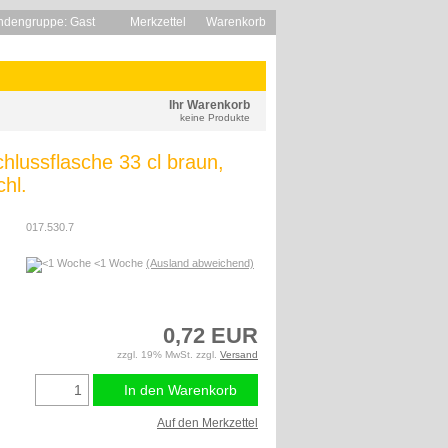
ndengruppe: Gast
Merkzettel
Warenkorb
Ihr Warenkorb
keine Produkte
hlussflasche 33 cl braun,
hl.
017.530.7
<1 Woche
(Ausland abweichend)
0,72 EUR
zzgl. 19% MwSt. zzgl.
Versand
In den Warenkorb
Auf den Merkzettel