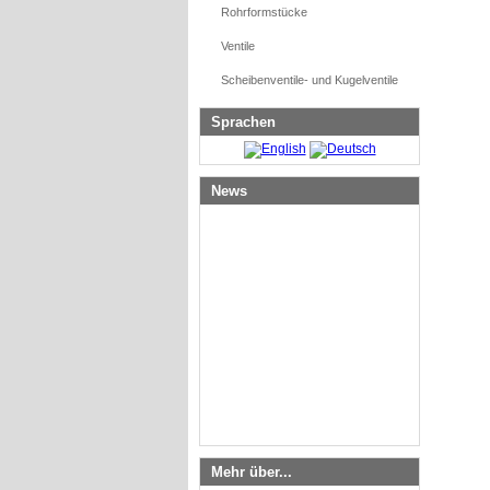
Rohrformstücke
Ventile
Scheibenventile- und Kugelventile
Sprachen
News
Mehr über...