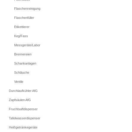
Flaschenreinigung
Flaschenfüller
Etikettierer
Keg/Fass
Messgeräte/Labor
Brennereien
Schankanlagen
Schläuche
Ventile
Durchlaufkühler AfG
Zapfsäulen AfG
Fruchtsaftdispenser
Tafelwasserdispenser
Heißgetränkegeräte