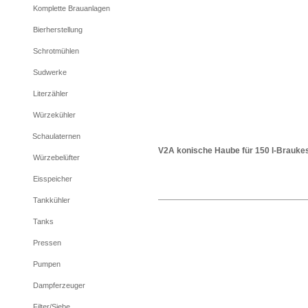
Komplette Brauanlagen
Bierherstellung
Schrotmühlen
Sudwerke
Literzähler
Würzekühler
Schaulaternen
V2A konische Haube für 150 l-Braukes
Würzebelüfter
Eisspeicher
Tankkühler
Tanks
Pressen
Pumpen
Dampferzeuger
Filter/Siebe