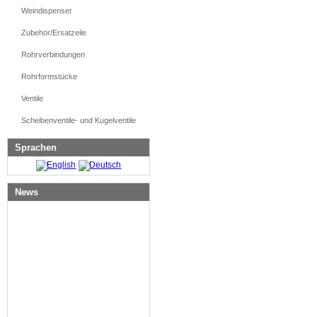
Weindispenser
Zubehör/Ersatzeile
Rohrverbindungen
Rohrformstücke
Ventile
Scheibenventile- und Kugelventile
Sprachen
News