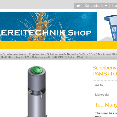
Kundenlogin
Ku
»
Scheibenventile- und Kugelventile
»
Scheibenventile Baureihe SV04
»
SS
»
DIN
»
Antrieb PA
»
304/304L
»
blank FKM
»
Scheibenventil SV04 DIN SS Antrieb PAMS+TOP
Scheibenv
PAMS+T
Art.Nr.:
Lieferzeit:
Too Many
The user has s
time.