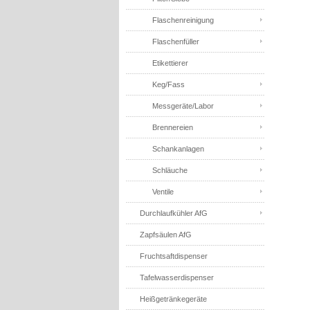
Flaschenreinigung
Flaschenfüller
Etikettierer
Keg/Fass
Messgeräte/Labor
Brennereien
Schankanlagen
Schläuche
Ventile
Durchlaufkühler AfG
Zapfsäulen AfG
Fruchtsaftdispenser
Tafelwasserdispenser
Heißgetränkegeräte