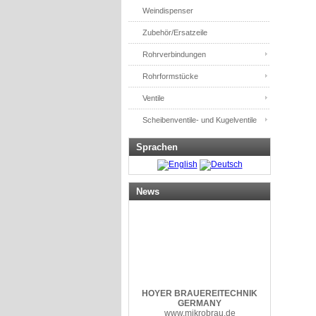
Weindispenser
Zubehör/Ersatzeile
Rohrverbindungen
Rohrformstücke
Ventile
Scheibenventile- und Kugelventile
Sprachen
News
HOYER
BRAUEREITECHNIK
GERMANY
www.mikrobrau.de