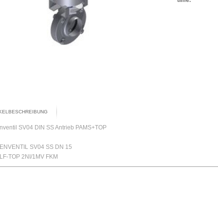
IKELBESCHREIBUNG
nventil SV04 DIN SS Antrieb PAMS+TOP
ENVENTIL SV04 SS DN 15
 LF-TOP 2NI/1MV FKM