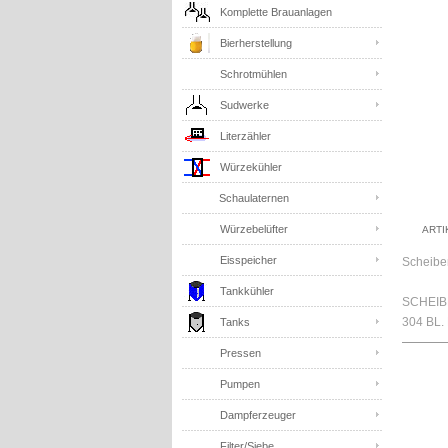
Komplette Brauanlagen
Bierherstellung
Schrotmühlen
Sudwerke
Literzähler
Würzekühler
Schaulaternen
Würzebelüfter
ART
Eisspeicher
Scheibe
Tankkühler
SCHEIB
304 BL.
Tanks
Pressen
Pumpen
Dampferzeuger
Filter/Siebe