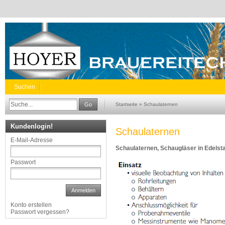
Suchen
Go
Startseite
»
Schaulaternen
Kundenlogin!
Schaulaternen
E-Mail-Adresse
Schaulaternen, Schaugläser in Edelsta
Passwort
Anmelden
Konto erstellen
Passwort vergessen?