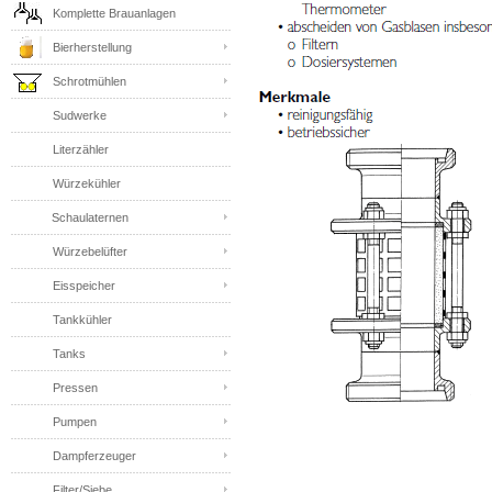
Komplette Brauanlagen
Bierherstellung
Schrotmühlen
Sudwerke
Literzähler
Würzekühler
Schaulaternen
Würzebelüfter
Eisspeicher
Tankkühler
Tanks
Pressen
Pumpen
Dampferzeuger
Filter/Siebe