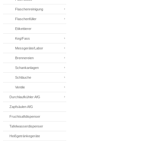
Flaschenreinigung
Flaschenfüller
Etikettierer
Keg/Fass
Messgeräte/Labor
Brennereien
Schankanlagen
Schläuche
Ventile
Durchlaufkühler AfG
Zapfsäulen AfG
Fruchtsaftdispenser
Tafelwasserdispenser
Heißgetränkegeräte