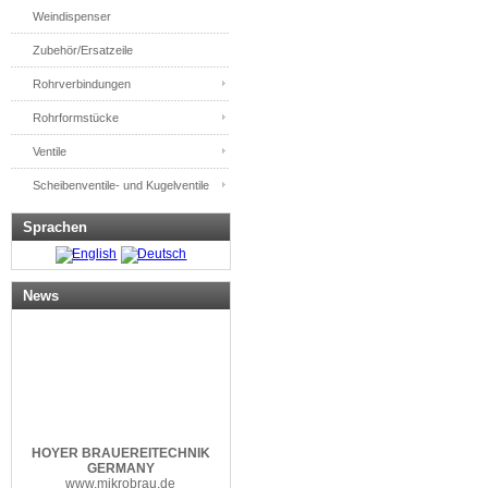
Weindispenser
Zubehör/Ersatzeile
Rohrverbindungen
Rohrformstücke
Ventile
Scheibenventile- und Kugelventile
Sprachen
News
HOYER
BRAUEREITECHNIK
GERMANY
www.mikrobrau.de