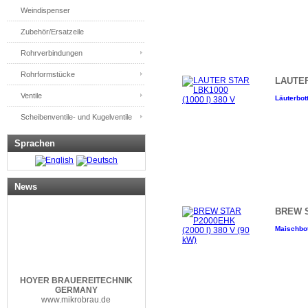
Weindispenser
Zubehör/Ersatzeile
Rohrverbindungen
Rohrformstücke
LAUTER
Ventile
Läuterbott
Scheibenventile- und Kugelventile
Sprachen
News
BREW ST
Maischbot
HOYER
BRAUEREITECHNIK
GERMANY
www.mikrobrau.de