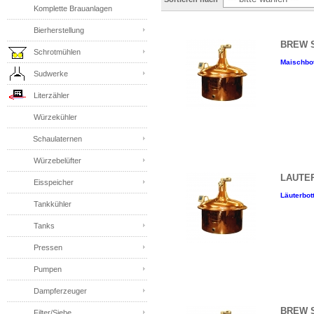
Komplette Brauanlagen
Bierherstellung
BREW ST
Schrotmühlen
Maischbot
Sudwerke
Literzähler
Würzekühler
Schaulaternen
Würzebelüfter
LAUTER
Eisspeicher
Läuterbott
Tankkühler
Tanks
Pressen
Pumpen
Dampferzeuger
BREW ST
Filter/Siebe