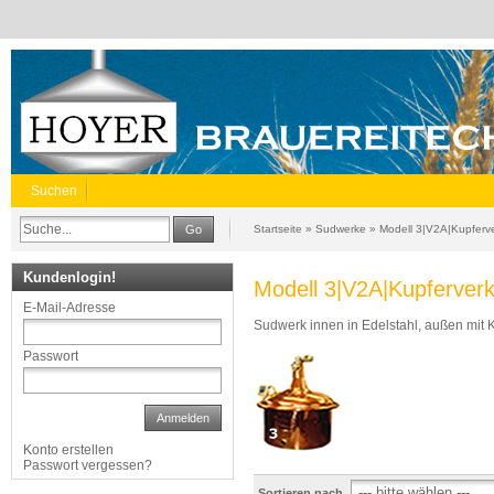
Suchen
Go
Startseite
»
Sudwerke
»
Modell 3|V2A|Kupferve
Kundenlogin!
Modell 3|V2A|Kupferverk
E-Mail-Adresse
Sudwerk innen in Edelstahl, außen mit 
Passwort
Anmelden
Konto erstellen
Passwort vergessen?
Sortieren nach