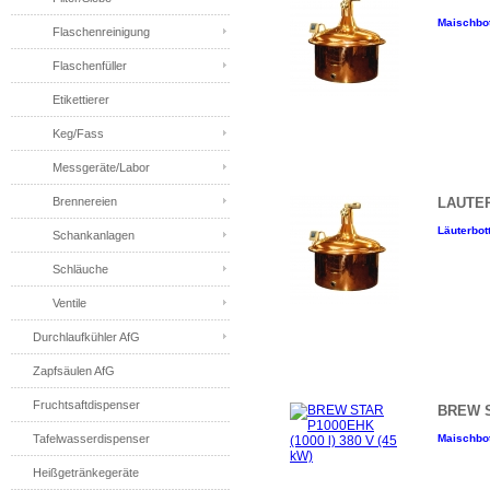
Maischbot
Flaschenreinigung
Flaschenfüller
Etikettierer
Keg/Fass
Messgeräte/Labor
LAUTER
Brennereien
Läuterbott
Schankanlagen
Schläuche
Ventile
Durchlaufkühler AfG
Zapfsäulen AfG
Fruchtsaftdispenser
BREW ST
Maischbot
Tafelwasserdispenser
Heißgetränkegeräte