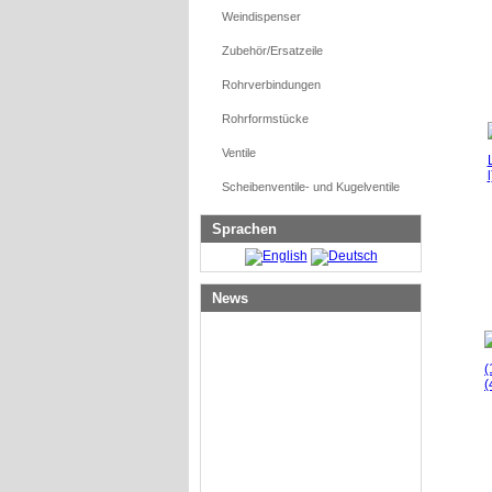
Weindispenser
Zubehör/Ersatzeile
Rohrverbindungen
Rohrformstücke
Ventile
Scheibenventile- und Kugelventile
Sprachen
News