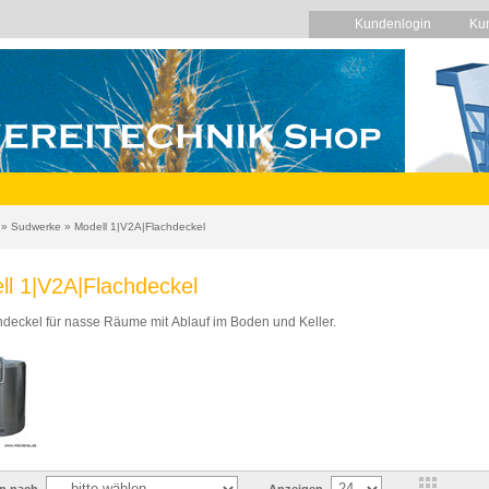
Kundenlogin
Ku
»
Sudwerke
»
Modell 1|V2A|Flachdeckel
ll 1|V2A|Flachdeckel
hdeckel für nasse Räume mit Ablauf im Boden und Keller.