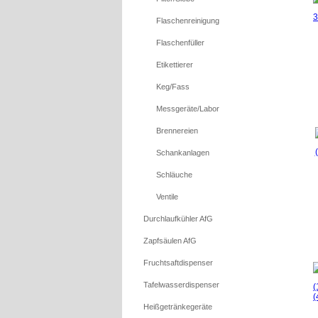
Flaschenreinigung
Flaschenfüller
Etikettierer
Keg/Fass
Messgeräte/Labor
Brennereien
Schankanlagen
Schläuche
Ventile
Durchlaufkühler AfG
Zapfsäulen AfG
Fruchtsaftdispenser
Tafelwasserdispenser
Heißgetränkegeräte