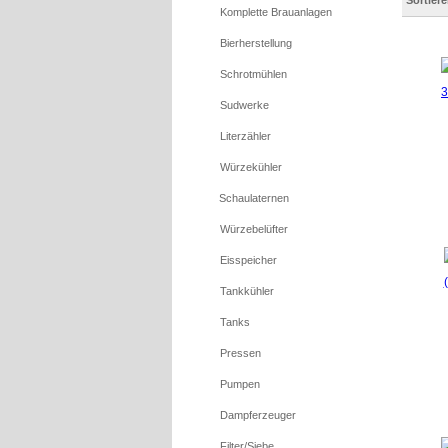
Sortier
Komplette Brauanlagen
Bierherstellung
Schrotmühlen
Sudwerke
Literzähler
Würzekühler
Schaulaternen
Würzebelüfter
Eisspeicher
Tankkühler
Tanks
Pressen
Pumpen
Dampferzeuger
Filter/Siebe