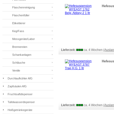
Hefesus
Flaschenreinigung
Flaschenfüller
Etikettierer
Keg/Fass
Messgeräte/Labor
Brennereien
Lieferzeit:
ca. 4 Wochen
(Ausla
Schankanlagen
Hefesus
Schläuche
Ventile
Durchlaufkühler AfG
Zapfsäulen AfG
Fruchtsaftdispenser
Tafelwasserdispenser
Lieferzeit:
ca. 4 Wochen
(Ausla
Heißgetränkegeräte