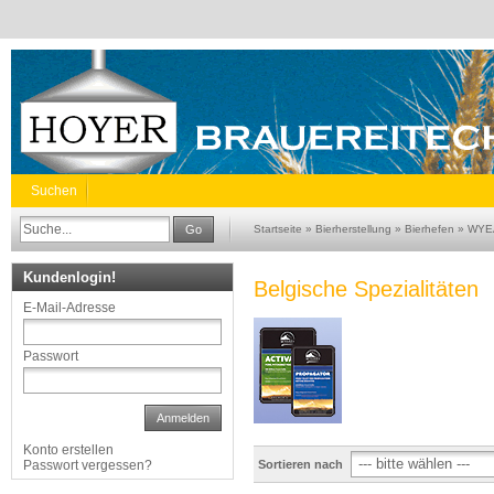
Suchen
Go
Startseite
»
Bierherstellung
»
Bierhefen
»
WYEA
Kundenlogin!
Belgische Spezialitäten
E-Mail-Adresse
Passwort
Anmelden
Konto erstellen
Passwort vergessen?
Sortieren nach