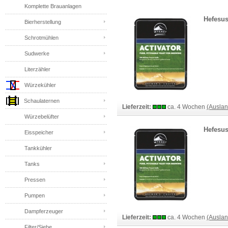
Komplette Brauanlagen
Hefesus
Bierherstellung
Schrotmühlen
Sudwerke
Literzähler
Würzekühler
Schaulaternen
Lieferzeit:
ca. 4 Wochen
(Ausla
Würzebelüfter
Hefesu
Eisspeicher
Tankkühler
Tanks
Pressen
Pumpen
Dampferzeuger
Lieferzeit:
ca. 4 Wochen
(Ausla
Filter/Siebe