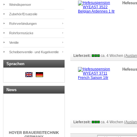
Hefesus
Weindispenser
Zubehör/Ersatzeile
Rohrverbindungen
Rohrformstücke
Ventile
Scheibenventile- und Kugelventile
Lieferzeit:
ca. 4 Wochen
(Ausla
Sprachen
Hefesus
News
Lieferzeit:
ca. 4 Wochen
(Ausla
HOYER
BRAUEREITECHNIK
GERMANY