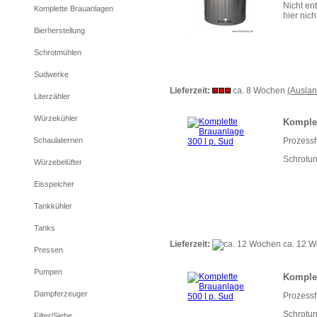
Nicht en
Komplette Brauanlagen
hier nic
Bierherstellung
Schrotmühlen
Sudwerke
Lieferzeit:
ca. 8 Wochen
(Ausla
Literzähler
Würzekühler
Komplet
Prozess
Schaulaternen
Schrotung
Würzebelüfter
Eisspeicher
Tankkühler
Tanks
Lieferzeit:
ca. 12 
Pressen
Pumpen
Komplet
Dampferzeuger
Prozess
Schrotung
Filter/Siebe