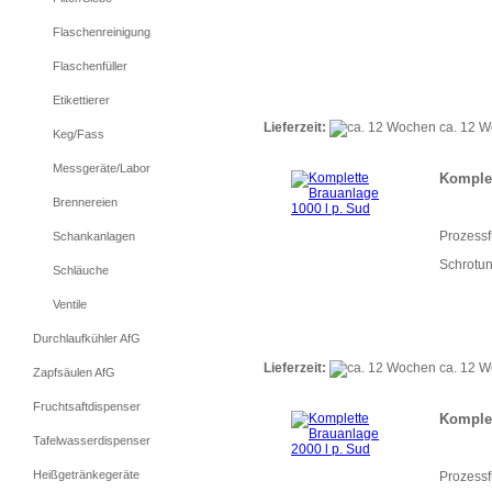
Flaschenreinigung
Flaschenfüller
Etikettierer
Lieferzeit:
ca. 12 
Keg/Fass
Messgeräte/Labor
Komplet
Brennereien
Prozess
Schankanlagen
Schrotung
Schläuche
Ventile
Durchlaufkühler AfG
Lieferzeit:
ca. 12 
Zapfsäulen AfG
Fruchtsaftdispenser
Komplet
Tafelwasserdispenser
Heißgetränkegeräte
Prozess