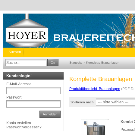
Suchen
Go
Startseite
»
Komplette Brauanlagen
Kundenlogin!
Komplette Brauanlagen
E-Mail-Adresse
Produktübersicht: Brauanlagen
(PDF-Do
Passwort
Sortieren nach
Anmelden
Kombi-S
Konto erstellen
Passwort vergessen?
Prozessf