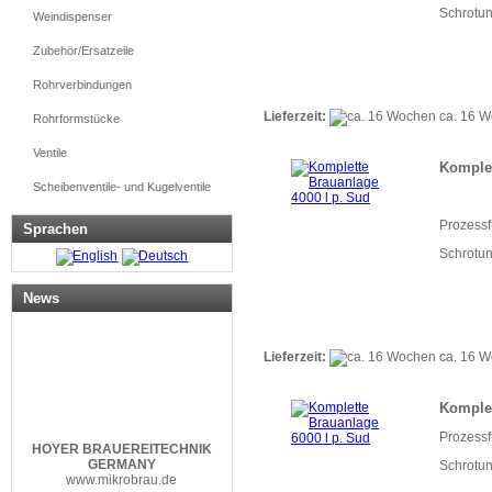
Schrotung
Weindispenser
Zubehör/Ersatzeile
Rohrverbindungen
Lieferzeit:
ca. 16 
Rohrformstücke
Ventile
Komplet
Scheibenventile- und Kugelventile
Prozess
Sprachen
Schrotung
News
Lieferzeit:
ca. 16 
Komplet
Prozess
HOYER
BRAUEREITECHNIK
GERMANY
Schrotung
www.mikrobrau.de