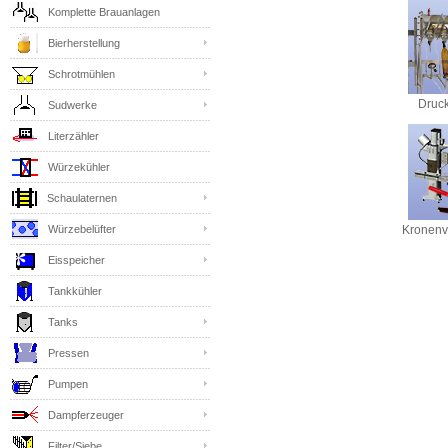
Komplette Brauanlagen
Bierherstellung
Schrotmühlen
Druck
Sudwerke
Literzähler
Würzekühler
Schaulaternen
Kronenv
Würzebelüfter
Eisspeicher
Tankkühler
Tanks
Pressen
Pumpen
Dampferzeuger
Filter/Siebe