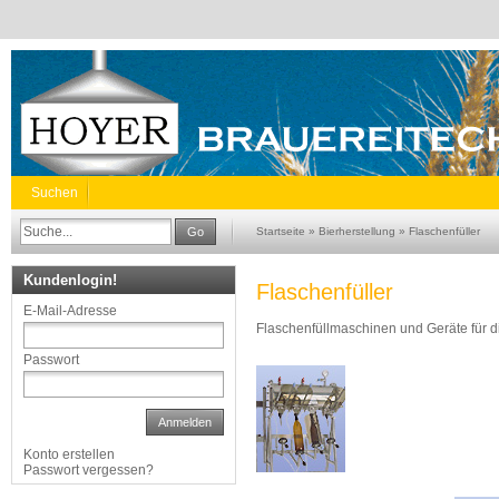
Suchen
Go
Startseite
»
Bierherstellung
»
Flaschenfüller
Kundenlogin!
Flaschenfüller
E-Mail-Adresse
Flaschenfüllmaschinen und Geräte für d
Passwort
Anmelden
Konto erstellen
Passwort vergessen?