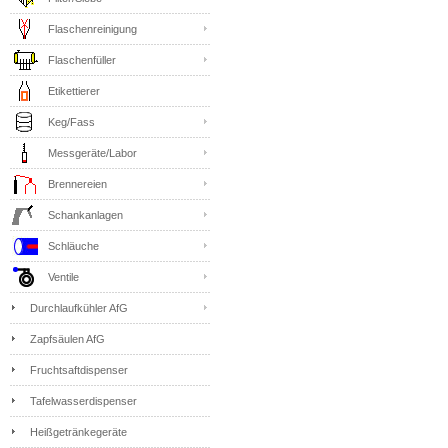
Flaschenreinigung
Flaschenfüller
Etikettierer
Keg/Fass
Messgeräte/Labor
Brennereien
Schankanlagen
Schläuche
Ventile
Durchlaufkühler AfG
Zapfsäulen AfG
Fruchtsaftdispenser
Tafelwasserdispenser
Heißgetränkegeräte