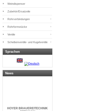
Weindispenser
Zubehör/Ersatzeile
Rohrverbindungen
Rohrformstücke
Ventile
Scheibenventile- und Kugelventile
Sprachen
News
HOYER
BRAUEREITECHNIK
GERMANY