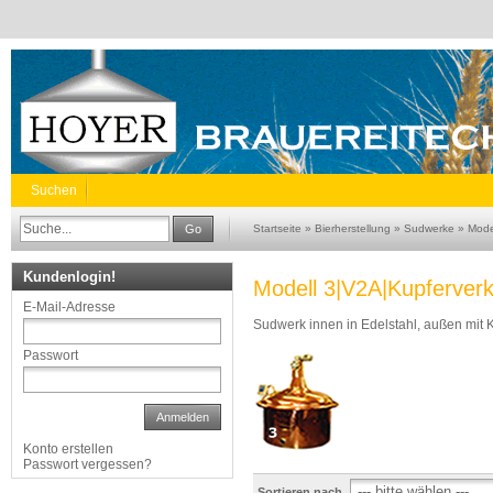
Suchen
Go
Startseite
»
Bierherstellung
»
Sudwerke
»
Mode
Kundenlogin!
Modell 3|V2A|Kupferverk
E-Mail-Adresse
Sudwerk innen in Edelstahl, außen mit 
Passwort
Anmelden
Konto erstellen
Passwort vergessen?
Sortieren nach