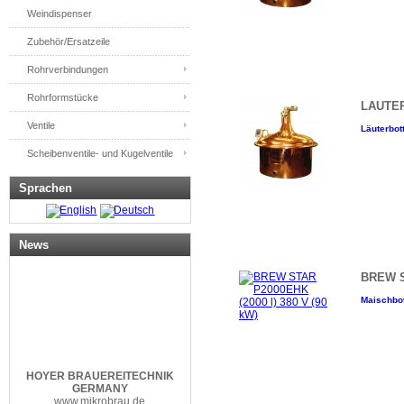
Weindispenser
Zubehör/Ersatzeile
Rohrverbindungen
Rohrformstücke
LAUTER
Ventile
Läuterbott
Scheibenventile- und Kugelventile
Sprachen
News
BREW ST
Maischbot
HOYER
BRAUEREITECHNIK
GERMANY
www.mikrobrau.de