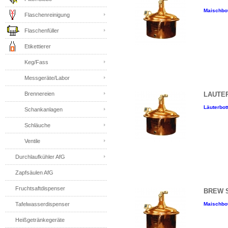
Maischbot
Flaschenreinigung
Flaschenfüller
Etikettierer
Keg/Fass
Messgeräte/Labor
LAUTER
Brennereien
Läuterbott
Schankanlagen
Schläuche
Ventile
Durchlaufkühler AfG
Zapfsäulen AfG
Fruchtsaftdispenser
BREW ST
Maischbot
Tafelwasserdispenser
Heißgetränkegeräte