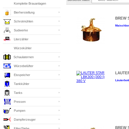
Komplette Brauanlagen
Bierherstellung
BREW ST
Schrotmühlen
Maischbot
Sudwerke
Literzähler
Würzekühler
Schaulaternen
Würzebelüfter
LAUTER
Eisspeicher
Läuterbott
Tankkühler
Tanks
Pressen
Pumpen
Dampferzeuger
BREW ST
Filter/Siebe