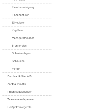
Flaschenreinigung
Flaschenfüller
Etikettierer
Keg/Fass
Messgeräte/Labor
Brennereien
Schankanlagen
Schläuche
Ventile
Durchlaufkühler AfG
Zapfsäulen AfG
Fruchtsaftdispenser
Tafelwasserdispenser
Heißgetränkegeräte