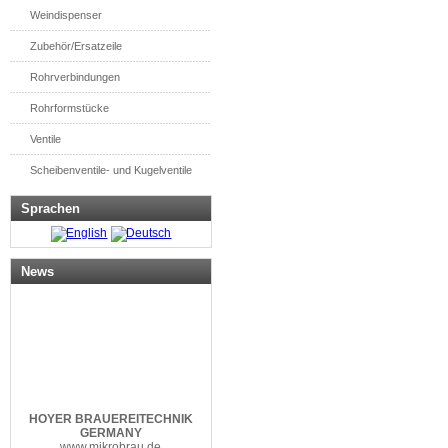
Weindispenser
Zubehör/Ersatzeile
Rohrverbindungen
Rohrformstücke
Ventile
Scheibenventile- und Kugelventile
Sprachen
News
HOYER
BRAUEREITECHNIK
GERMANY
www.mikrobrau.de