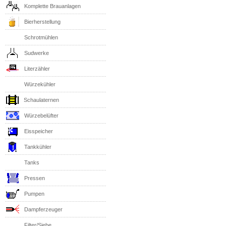
Komplette Brauanlagen
Bierherstellung
Schrotmühlen
Sudwerke
Literzähler
Würzekühler
Schaulaternen
Würzebelüfter
Eisspeicher
Tankkühler
Tanks
Pressen
Pumpen
Dampferzeuger
Filter/Siebe