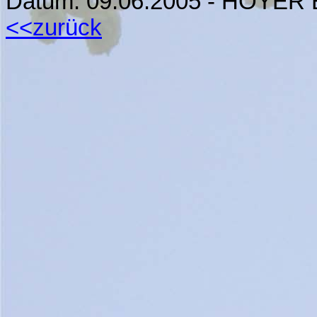
Datum:
09.06.2005
- HOYER Br
<<zurück