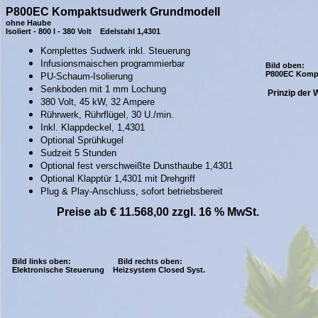
P800EC Kompaktsudwerk
Grundmodell
ohne Haube
Isoliert - 800 l - 380 Volt
Edelstahl 1,4301
Komplettes Sudwerk inkl. Steuerung
Infusionsmaischen programmierbar
Bild oben:
P800EC Komp
PU-Schaum-Isolierung
Senkboden mit 1 mm Lochung
Prinzip der
380 Volt, 45 kW, 32 Ampere
Rührwerk, Rührflügel, 30 U./min.
Inkl. Klappdeckel, 1,4301
Optional Sprühkugel
Sudzeit 5 Stunden
Optional fest verschweißte Dunsthaube 1,4301
Optional Klapptür 1,4301 mit Drehgriff
Plug & Play-Anschluss, sofort betriebsbereit
Preise ab € 11.568,00 zzgl. 16 % MwSt.
Bild links oben:
Bild rechts oben:
Elektronische Steuerung
Heizsystem Closed Syst.